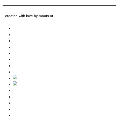
created with love by maats.at
Home
Inklusivleistungen
Gästeinformation
Winter
Sommer
Anfrage
Kontakt
Blog
Home
Inklusivleistungen
Gästeinformation
Winter
Sommer