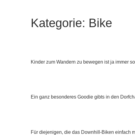
Kategorie:
Bike
Schmittenhöhe
Kinder zum Wandern zu bewegen ist ja immer so
Die VIP Karte der Regio
Ein ganz besonderes Goodie gibts in den Dorfcha
Teil 2: Bike – Maiskogel 
Für diejenigen, die das Downhill-Biken einfach ma